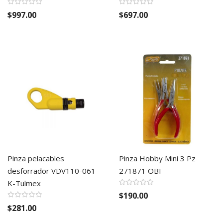
$997.00
$697.00
Pinza pelacables
Pinza Hobby Mini 3 Pz
desforrador VDV110-061
271871 OBI
K-Tulmex
$190.00
$281.00