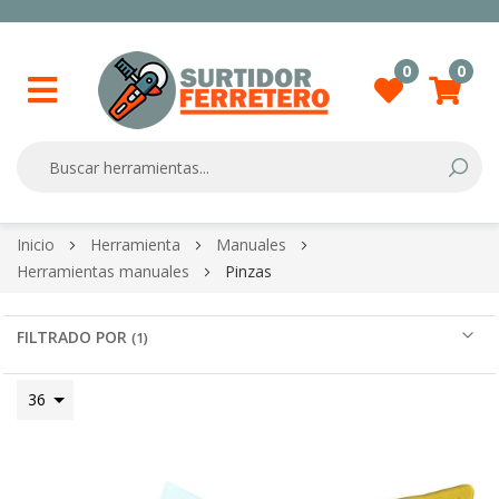
0
0
Searc
Skip
Inicio
Herramienta
Manuales
to
Herramientas manuales
Pinzas
Content
FILTRADO POR