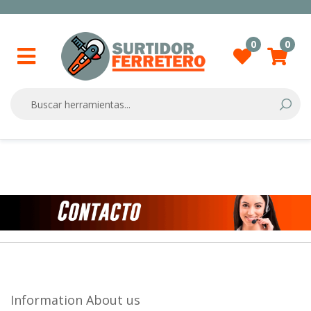
0
0
Searc
Skip
to
Content
Information About us