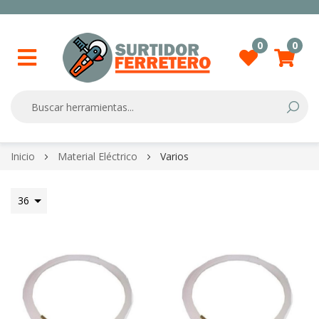
0
0
Searc
Skip
Inicio
Material Eléctrico
Varios
to
Content