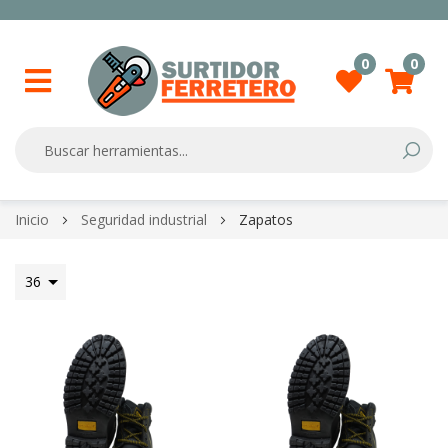
0
0
Searc
Skip
Inicio
Seguridad industrial
Zapatos
to
Content