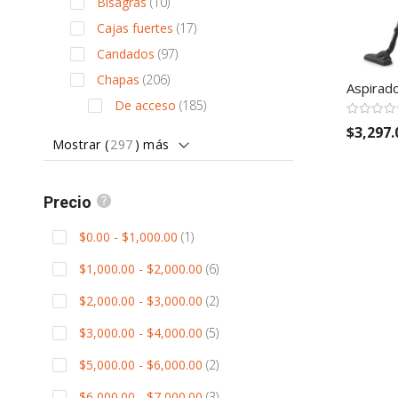
items
Bisagras
10
items
Cajas fuertes
17
items
Candados
97
items
Chapas
206
Aspirado
items
De acceso
185
$3,297.
Mostrar (
297
) más
Precio
item
$0.00
-
$1,000.00
1
items
$1,000.00
-
$2,000.00
6
items
$2,000.00
-
$3,000.00
2
items
$3,000.00
-
$4,000.00
5
items
$5,000.00
-
$6,000.00
2
items
$6,000.00
-
$7,000.00
3