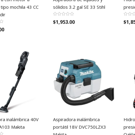
 tipo mochila 43 CC
sólidos 3.2 gal SE 33 Stihl
pres
dir
$1,953.00
$1,8
00
ra inalámbrica 40V
Aspiradora inalámbrica
Hidro
103 Makita
portátil 18V DVC750LZX3
presi
Makita
Oakl