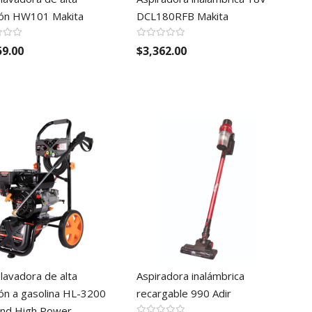
ión HW101 Makita
DCL180RFB Makita
59.00
$3,362.00
lavadora de alta
Aspiradora inalámbrica
ón a gasolina HL-3200
recargable 990 Adir
and High Power