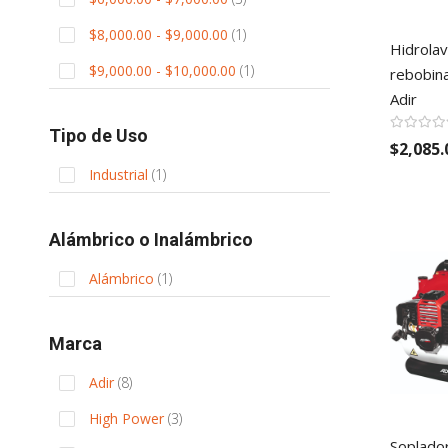
item
$8,000.00
-
$9,000.00
1
Hidrolav
item
$9,000.00
-
$10,000.00
1
rebobin
Adir
Tipo de Uso
$2,085.
item
Industrial
1
Alámbrico o Inalámbrico
item
Alámbrico
1
Marca
items
Adir
8
items
High Power
3
Soplado