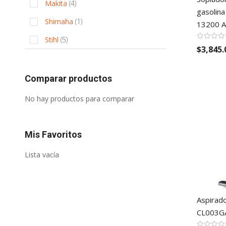
items
Makita
4
gasolina
item
Shimaha
1
13200 A
items
Stihl
5
$3,845.
Comparar productos
No hay productos para comparar
Mis Favoritos
Lista vacía
Aspirado
CL003GA