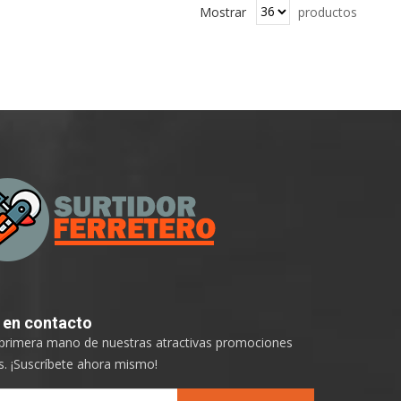
Mostrar
productos
e
en contacto
 primera mano de nuestras atractivas promociones
. ¡Suscríbete ahora mismo!