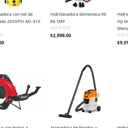
adora con riel de
Hidrolavadora domestica RE
Hidro
ado 2030PSI AD-410
88 Stihl
Hp br
Shim
$2,898.00
00
$9,0
ra con motor a
Aspiradora de líquidos y
Hidro