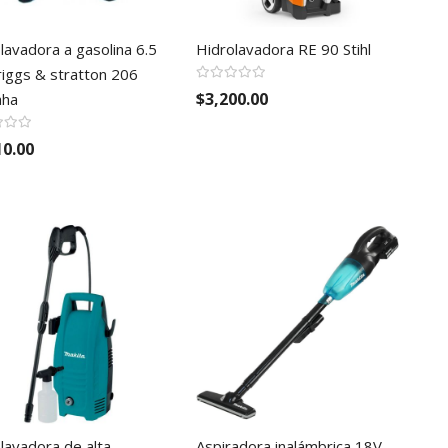
lavadora a gasolina 6.5
Hidrolavadora RE 90 Stihl
iggs & stratton 206
$3,200.00
aha
10.00
lavadora de alta
Aspiradora inalámbrica 18V