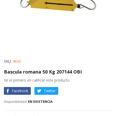
Skip
SKU
4650
to
Bascula romana 50 Kg 207144 OBI
the
beginning
Sé el primero en calificar este producto
of
Facebook
Twitter
the
images
EN EXISTENCIA
gallery