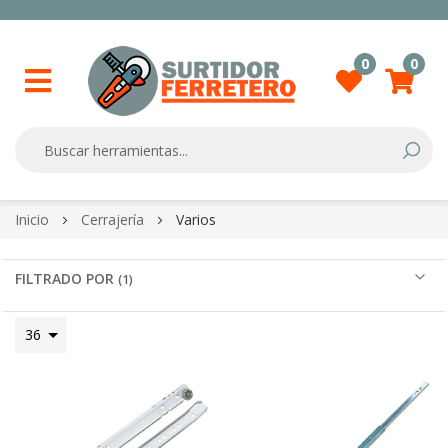
0
0
Searc
Skip
Inicio
Cerrajería
Varios
to
Content
FILTRADO POR