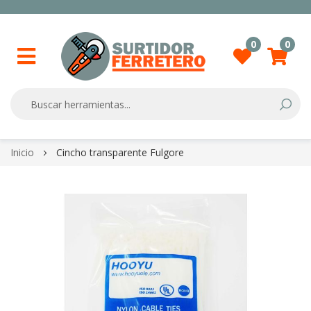
0
0
Searc
Skip
Inicio
Cincho transparente Fulgore
to
Content
Skip
to
the
end
of
the
images