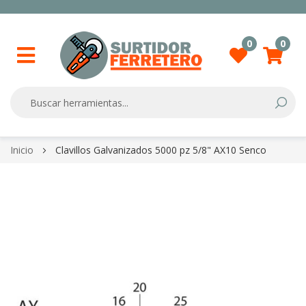
0
0
Searc
Skip
Inicio
Clavillos Galvanizados 5000 pz 5/8" AX10 Senco
to
Content
Skip
to
the
end
of
the
images