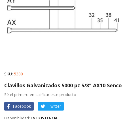
gallery
Skip
SKU
5380
to
Clavillos Galvanizados 5000 pz 5/8" AX10 Senco
the
beginning
Sé el primero en calificar este producto
of
Facebook
Twitter
the
images
EN EXISTENCIA
gallery