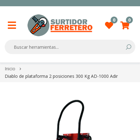
0
0
Searc
Skip
Inicio
to
Diablo de plataforma 2 posiciones 300 Kg AD-1000 Adir
Content
Skip
to
the
end
of
the