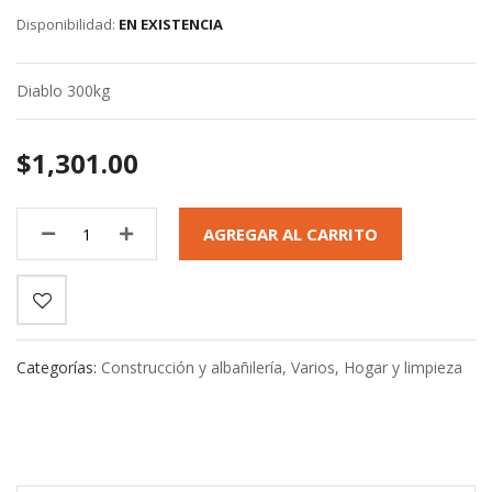
gallery
EN EXISTENCIA
Diablo 300kg
$1,301.00
AGREGAR AL CARRITO
Categorías:
Construcción y albañilería
,
Varios
,
Hogar y limpieza