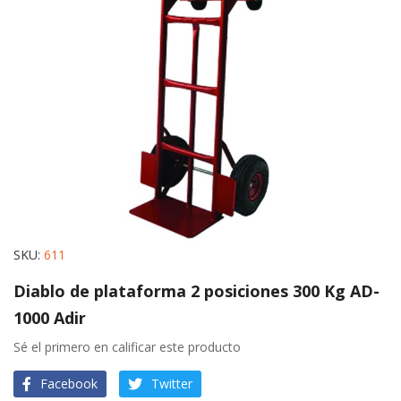
images
gallery
Skip
SKU
611
to
Diablo de plataforma 2 posiciones 300 Kg AD-
the
1000 Adir
beginning
of
Sé el primero en calificar este producto
the
images
Facebook
Twitter