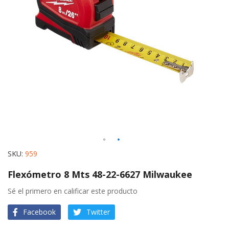
gallery
Skip
SKU
959
to
Flexómetro 8 Mts 48-22-6627 Milwaukee
the
beginning
Sé el primero en calificar este producto
of
Facebook
Twitter
the
images