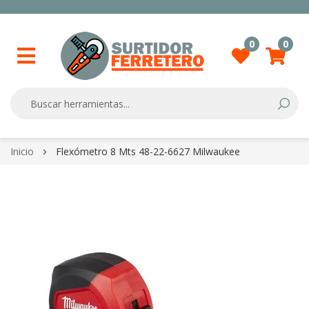
0
0
Searc
Skip
Inicio
Flexómetro 8 Mts 48-22-6627 Milwaukee
to
Content
Skip
to
the
end
of
the
images