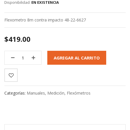
EN EXISTENCIA
gallery
Flexometro 8m contra impacto 48-22-6627
$419.00
AGREGAR AL CARRITO
Categorías:
Manuales
,
Medición
,
Flexómetros