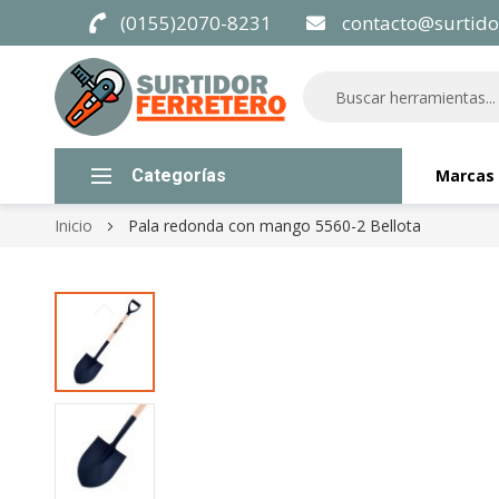
(0155)2070-8231
contacto@surtido
Categorías
Marcas
Inicio
Pala redonda con mango 5560-2 Bellota
Skip
to
the
end
of
the
images
gallery