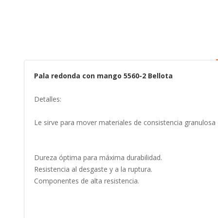
to
the
beginning
of
the
images
gallery
Pala redonda con mango 5560-2 Bellota
Detalles:
Le sirve para mover materiales de consistencia granulosa co
Dureza óptima para máxima durabilidad.
Resistencia al desgaste y a la ruptura.
Componentes de alta resistencia.