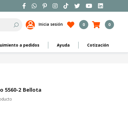
Inicia sesión
0
0
Search
uimiento a pedidos
Ayuda
Cotización
o 5560-2 Bellota
roducto