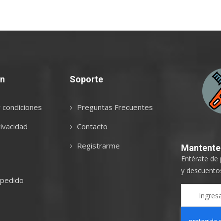
ón
Soporte
 condiciones
Preguntas Frecuentes
ivacidad
Contacto
Registrarme
Mantent
Entérate de
y descuentos
 pedido
Sign
Up
for