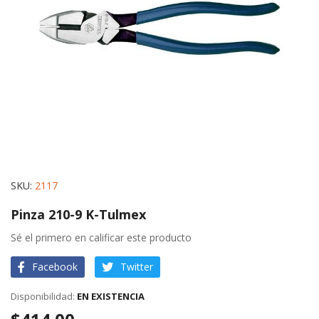
gallery
Skip
SKU
2117
to
Pinza 210-9 K-Tulmex
the
beginning
Sé el primero en calificar este producto
of
Facebook
Twitter
the
images
EN EXISTENCIA
gallery