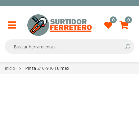
0
0
Searc
Skip
Inicio
Pinza 210-9 K-Tulmex
to
Content
Skip
to
the
end
of
the
images