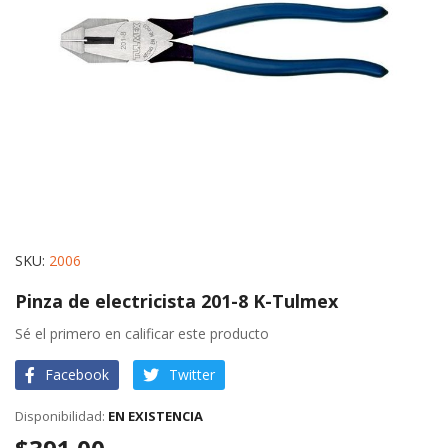
gallery
Skip
SKU
2006
to
Pinza de electricista 201-8 K-Tulmex
the
beginning
Sé el primero en calificar este producto
of
Facebook
Twitter
the
images
EN EXISTENCIA
gallery