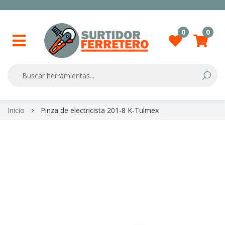
0
0
Searc
Skip
Inicio
Pinza de electricista 201-8 K-Tulmex
to
Content
Skip
to
the
end
of
the
images