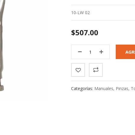
10-LW 02
$507.00
AGR
Categorías:
Manuales
,
Pinzas
,
T