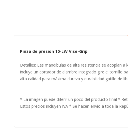
to
the
beginning
of
the
images
gallery
Pinza de presión 10-LW Vise-Grip
Detalles: Las mandíbulas de alta resistencia se acoplan a
incluye un cortador de alambre integrado gire el tornillo p
alta calidad para máxima dureza y durabilidad gatillo de l
* La imagen puede diferir un poco del producto final * Ret
Estos precios incluyen IVA * Se hacen envío a toda la Repúb