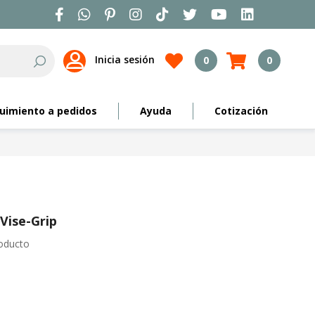
Inicia sesión
0
0
Search
uimiento a pedidos
Ayuda
Cotización
Vise-Grip
roducto