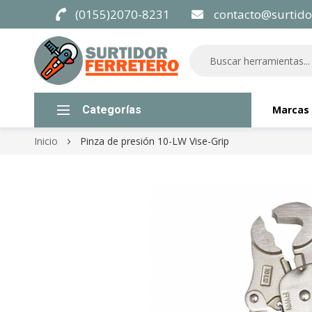
(0155)2070-8231
contacto@surtido
Categorías
Marcas
Inicio
Pinza de presión 10-LW Vise-Grip
Skip
to
the
end
of
the
images
gallery