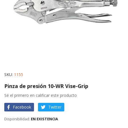
gallery
Skip
SKU
1155
to
Pinza de presión 10-WR Vise-Grip
the
beginning
Sé el primero en calificar este producto
of
Facebook
Twitter
the
images
EN EXISTENCIA
gallery