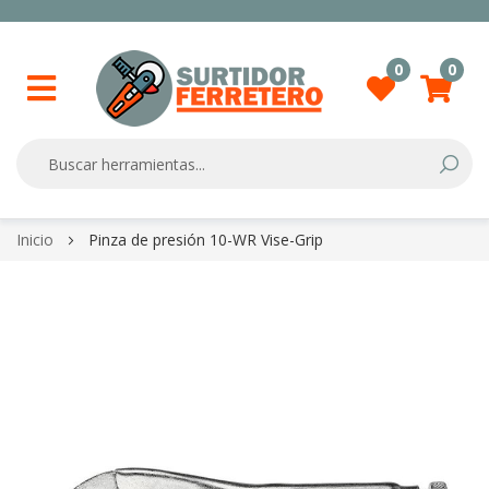
0
0
Searc
Skip
Inicio
Pinza de presión 10-WR Vise-Grip
to
Content
Skip
to
the
end
of
the
images