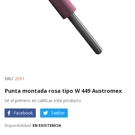
gallery
Skip
SKU
2091
to
Punta montada rosa tipo W 449 Austromex
the
beginning
Sé el primero en calificar este producto
of
Facebook
Twitter
the
images
EN EXISTENCIA
gallery