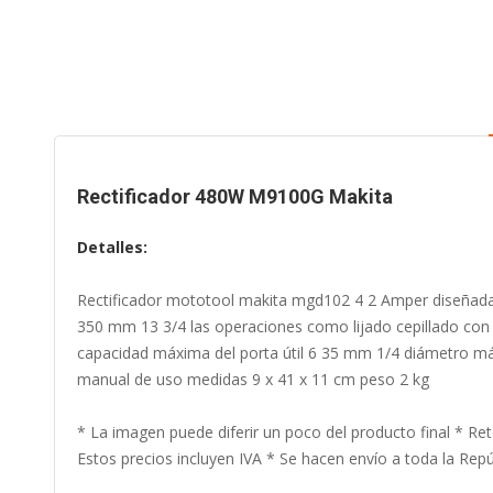
to
the
beginning
of
the
images
gallery
Rectificador 480W M9100G Makita
Detalles:
Rectificador mototool makita mgd102 4 2 Amper diseñada p
350 mm 13 3/4 las operaciones como lijado cepillado con
capacidad máxima del porta útil 6 35 mm 1/4 diámetro má
manual de uso medidas 9 x 41 x 11 cm peso 2 kg
* La imagen puede diferir un poco del producto final * Ret
Estos precios incluyen IVA * Se hacen envío a toda la Repúb