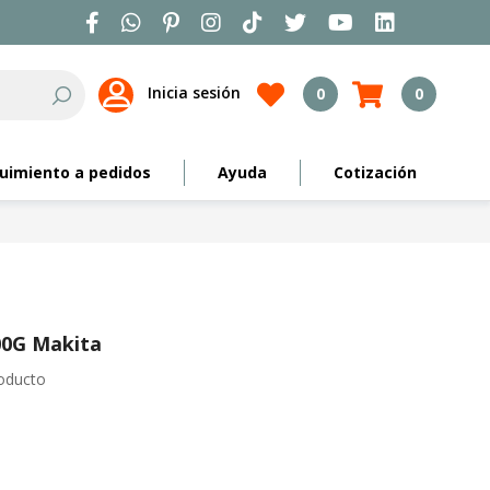
Inicia sesión
0
0
Search
uimiento a pedidos
Ayuda
Cotización
00G Makita
roducto