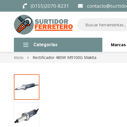
(0155)2070-8231
contacto@surtido
Categorías
Marcas
Inicio
Rectificador 480W M9100G Makita
Skip
to
the
end
of
the
images
gallery