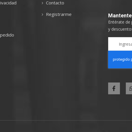
ivacidad
Contacto
Registrarme
Mantent
Entérate de
y descuentos
 pedido
Sign
Up
for
Our
Newsletter: