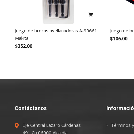
Juego de brocas avellanadoras A-99661
Juego de b
Makita
$106.00
$352.00
Contáctanos
Informaci
Eje Central Lázaro Cárdenas
Términos y
491 Cp.06900 Alcaldía