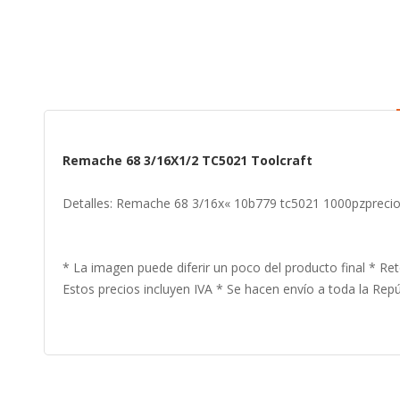
to
the
beginning
of
the
images
gallery
Remache 68 3/16X1/2 TC5021 Toolcraft
Detalles: Remache 68 3/16x« 10b779 tc5021 1000pzprecio 
* La imagen puede diferir un poco del producto final * Ret
Estos precios incluyen IVA * Se hacen envío a toda la Repúb