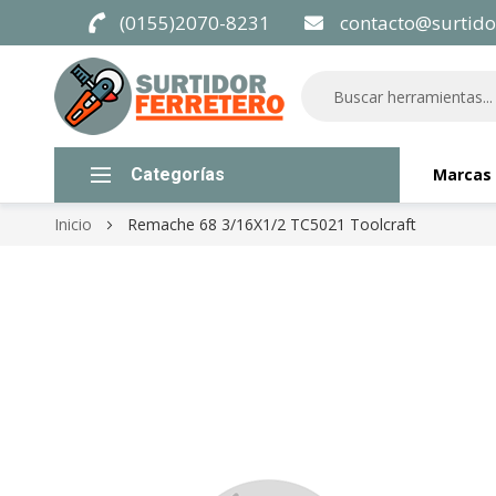
(0155)2070-8231
contacto@surtido
Categorías
Marcas
Inicio
Remache 68 3/16X1/2 TC5021 Toolcraft
Skip
to
the
end
of
the
images
gallery