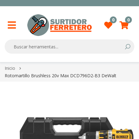
0
0
Searc
Skip
Inicio
to
Rotomartillo Brushless 20v Max DCD796D2-B3 DeWalt
Content
Skip
to
the
end
of
the