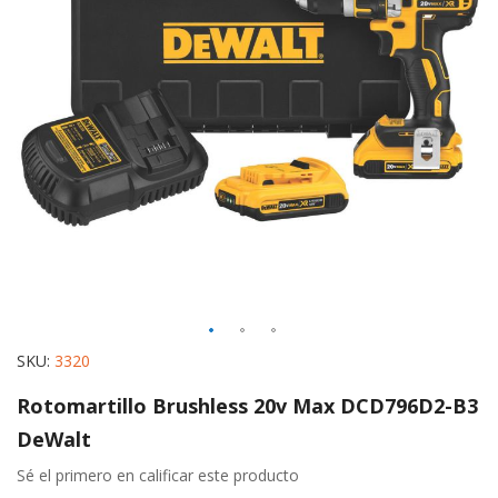
images
gallery
Skip
SKU
3320
to
Rotomartillo Brushless 20v Max DCD796D2-B3
the
DeWalt
beginning
of
Sé el primero en calificar este producto
the