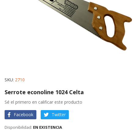
gallery
Skip
SKU
2710
to
Serrote econoline 1024 Celta
the
beginning
Sé el primero en calificar este producto
of
Facebook
Twitter
the
images
EN EXISTENCIA
gallery