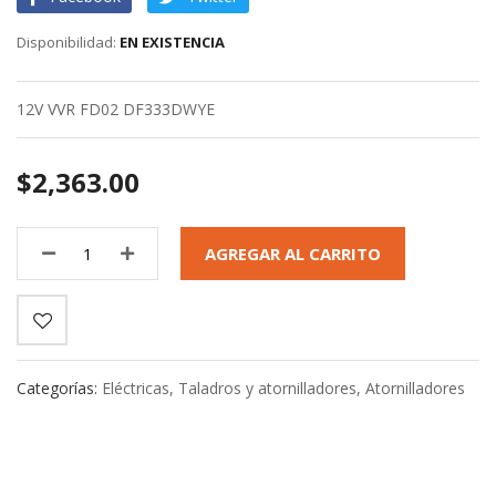
gallery
EN EXISTENCIA
12V VVR FD02 DF333DWYE
$2,363.00
AGREGAR AL CARRITO
Categorías:
Eléctricas
,
Taladros y atornilladores
,
Atornilladores