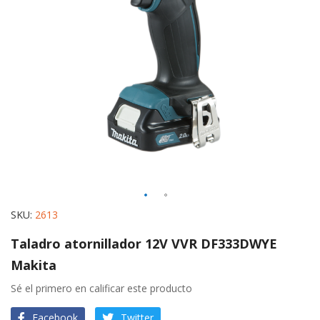
gallery
Skip
SKU
2613
to
Taladro atornillador 12V VVR DF333DWYE
the
Makita
beginning
of
Sé el primero en calificar este producto
the
images
Facebook
Twitter