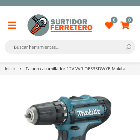
0
0
Searc
Skip
Inicio
Taladro atornillador 12V VVR DF333DWYE Makita
to
Content
Skip
to
the
end
of
the
images