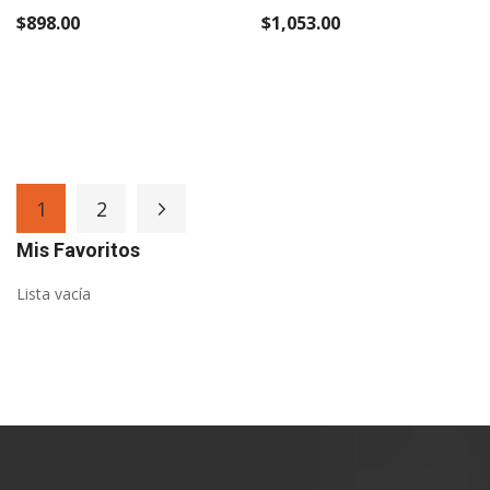
60%
$898.00
$1,053.00
Page
1
2
Page
Page
Siguiente
You're currently reading page
Mis Favoritos
Lista vacía