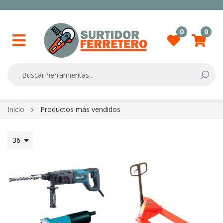
0
0
Searc
Skip
Inicio
Productos más vendidos
to
Content