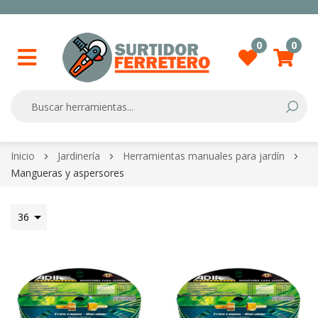
0
0
Searc
Skip
Inicio
Jardinería
Herramientas manuales para jardín
to
Mangueras y aspersores
Content