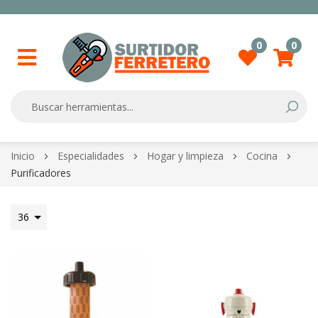
0
0
Searc
Skip
Inicio
Especialidades
Hogar y limpieza
Cocina
to
Purificadores
Content