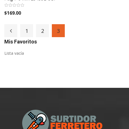
$169.00
Page
1
2
3
Page
Previous
Page
Page
You're currently reading pa
Mis Favoritos
Lista vacía