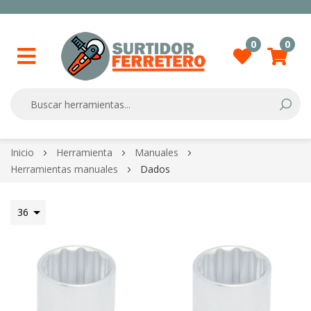
0
0
Searc
Skip
Inicio
Herramienta
Manuales
to
Herramientas manuales
Dados
Content